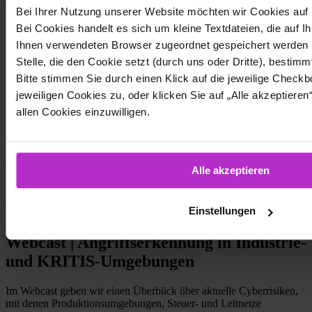
News
Hersteller & Support
Bei Ihrer Nutzung unserer Website möchten wir Cookies auf
Bei Cookies handelt es sich um kleine Textdateien, die auf I
r-tec schließt Kooperation mit OT-
Ihnen verwendeten Browser zugeordnet gespeichert werden 
Sicherheitsspezialist Claroty
Stelle, die den Cookie setzt (durch uns oder Dritte), bestimm
Bitte stimmen Sie durch einen Klick auf die jeweilige Chec
Die r-tec IT Security GmbH und Claroty kämpfen ab sofort
jeweiligen Cookies zu, oder klicken Sie auf „Alle akzeptiere
gemeinsam gegen Cyberkriminelle: Der Wuppertaler Cyber-
allen Cookies einzuwilligen.
Security-Dienstleister und der New Yorker OT-Sicherheitsspezialist
haben eine Kooperation geschlossen, um Synergien zu nutzen und
Industrieumgebungen sowie kritische Infrastrukturen (KRITIS)
umfassend vor Cyberbedrohungen zu schützen. Ein Schwerpunkt
der Zusammenarbeit liegt auf dem Anomaliemanagement in
Alle akzeptieren
Industrieanlagen und Leitnetzen.
r-tec schließt Kooperation mit OT-Sicherheitsspezialist Claroty
Einstellungen
Events
Consulting & Integration
Webcast | Angriffserkennung in Industrie-
und KRITIS-Umgebungen
Im Webcast geben wir einen Überblick über aktuelle Cyberrisiken,
mit denen Produktionsumgebungen, Steuer- und Leitnetze