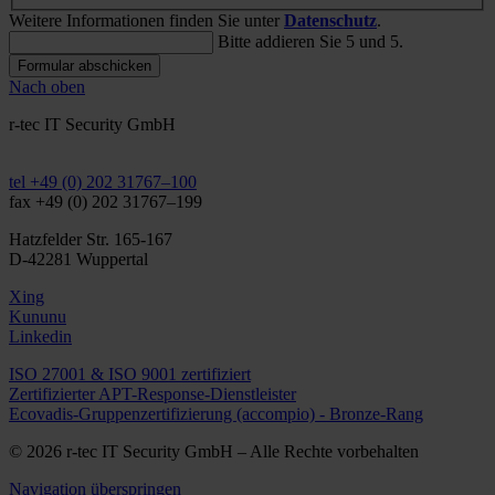
Weitere Informationen finden Sie unter
Datenschutz
.
Bitte addieren Sie 5 und 5.
Formular abschicken
Nach oben
r-tec IT Security GmbH
info@r-tec.net
tel +49 (0) 202 31767–100
fax +49 (0) 202 31767–199
Hatzfelder Str. 165-167
D-42281 Wuppertal
Xing
Kununu
Linkedin
ISO 27001 & ISO 9001 zertifiziert
Zertifizierter APT-Response-Dienstleister
Ecovadis-Gruppenzertifizierung (accompio) - Bronze-Rang
© 2026 r-tec IT Security GmbH – Alle Rechte vorbehalten
Navigation überspringen