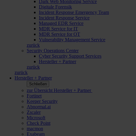
Dark Web Monitoring Service
Digitale Forensik
Incident Response Emergency Team
Incident Response Service
Managed EDR Service
MDR Service for IT
MDR Service for OT
Vulnerability Management Service
zurück
Security Operations Center
Cyber Security Support Services
Hersteller + Partner
zurück
zurück
Hersteller + Partner
Schließen
zur Übersicht Hersteller + Partner
Fortinet
Keeper Security
Abnormal.ai
Zscaler
Microsoft
Check Point
macmon
Exabeam