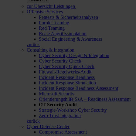
zur Übersicht Leistungen
Offensive Services
Pentests & Sicherheitsanalysen
Purple Teaming
Red Teaming
Reale Angriffssimulation
Social Engineering & Awareness
zurück
Consulting & Integration
Cyber Security Design & Integration
Cyber Security Check
Cyber Security Quick Check
Firewall-Regelwerks-Audit
Incident Response Readiness
Incident Response Simulation
Incident Response Readiness Assessment
Microsoft Security
Orientierungshilfe SzA – Readiness Assessment
OT Security Audit
Strategie-Workshop Cyber Security
Zero Trust Integration
zurück
Cyber Defense Center
Compromise Assessment