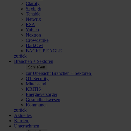
Claroty
Skyhigh
Tenable
Netwrix
RSA
Yubico
Nextron
Crowdstrike
DarkOwl
BACKUP EAGLE
zurück
Branchen + Sektoren
Schließen
zur Übersicht Branchen + Sektoren
OT Security
Mittelstand
KRITIS
Energieversorger
Gesundheitswesen
Kommunen
zurück
Aktuelles
Karriere
Unternehmen