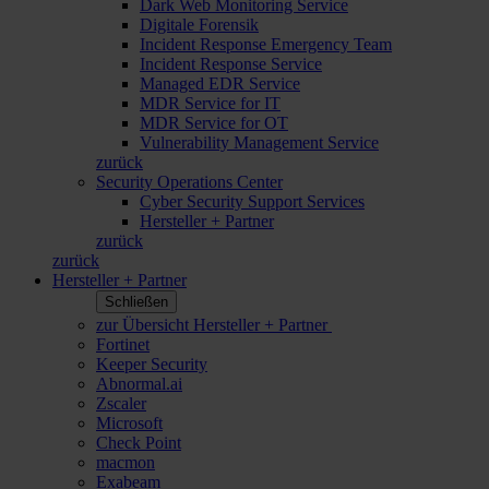
Dark Web Monitoring Service
Digitale Forensik
Incident Response Emergency Team
Incident Response Service
Managed EDR Service
MDR Service for IT
MDR Service for OT
Vulnerability Management Service
zurück
Security Operations Center
Cyber Security Support Services
Hersteller + Partner
zurück
zurück
Hersteller + Partner
Schließen
zur Übersicht Hersteller + Partner
Fortinet
Keeper Security
Abnormal.ai
Zscaler
Microsoft
Check Point
macmon
Exabeam