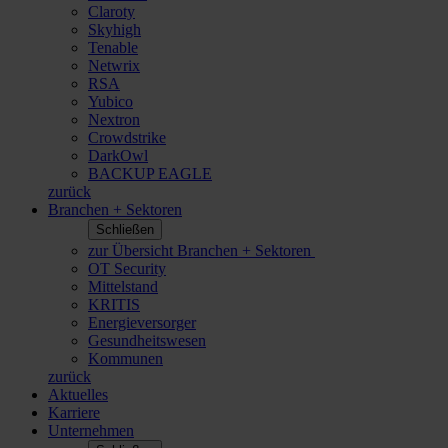
Claroty
Skyhigh
Tenable
Netwrix
RSA
Yubico
Nextron
Crowdstrike
DarkOwl
BACKUP EAGLE
zurück
Branchen + Sektoren
Schließen
zur Übersicht Branchen + Sektoren
OT Security
Mittelstand
KRITIS
Energieversorger
Gesundheitswesen
Kommunen
zurück
Aktuelles
Karriere
Unternehmen