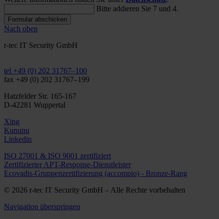
Bitte addieren Sie 7 und 4.
Formular abschicken
Nach oben
r-tec IT Security GmbH
info@r-tec.net
tel +49 (0) 202 31767–100
fax +49 (0) 202 31767–199
Hatzfelder Str. 165-167
D-42281 Wuppertal
Xing
Kununu
Linkedin
ISO 27001 & ISO 9001 zertifiziert
Zertifizierter APT-Response-Dienstleister
Ecovadis-Gruppenzertifizierung (accompio) - Bronze-Rang
© 2026 r-tec IT Security GmbH – Alle Rechte vorbehalten
Navigation überspringen