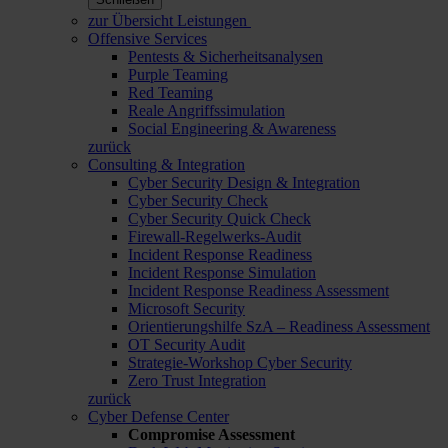
zur Übersicht Leistungen
Offensive Services
Pentests & Sicherheitsanalysen
Purple Teaming
Red Teaming
Reale Angriffssimulation
Social Engineering & Awareness
zurück
Consulting & Integration
Cyber Security Design & Integration
Cyber Security Check
Cyber Security Quick Check
Firewall-Regelwerks-Audit
Incident Response Readiness
Incident Response Simulation
Incident Response Readiness Assessment
Microsoft Security
Orientierungshilfe SzA – Readiness Assessment
OT Security Audit
Strategie-Workshop Cyber Security
Zero Trust Integration
zurück
Cyber Defense Center
Compromise Assessment