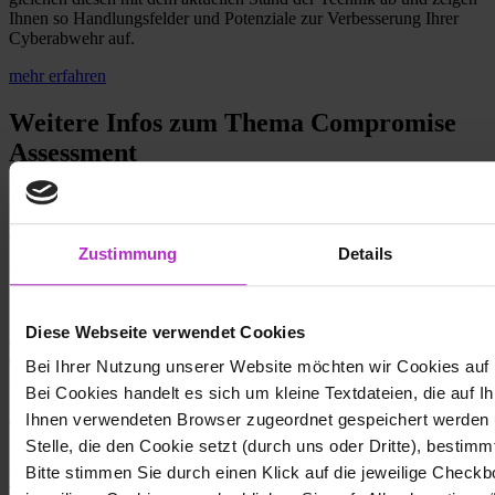
Ihnen so Handlungsfelder und Potenziale zur Verbesserung Ihrer
Cyberabwehr auf.
mehr erfahren
Weitere Infos zum Thema Compromise
Assessment
Blog
Cyber Defense Center
Wieso Incident Response Readiness für
Zustimmung
Details
Unternehmen existenz­rettend sein kann
Sie glauben, Ihre Cyber-Security-Vorkehrungen könnten Sie vor
Diese Webseite verwendet Cookies
einem Angriff schützen? Das ist leider ein Irrtum. Da
Cyberkriminelle immer wieder neue Wege finden, Sicherheitshürden
Bei Ihrer Nutzung unserer Website möchten wir Cookies auf
zu überwinden, gibt es keine hundertprozentige Sicherheit. Die gute
Bei Cookies handelt es sich um kleine Textdateien, die auf I
Nachricht ist: Durch die richtigen Vorkehrungen lassen sich Angriffe
Ihnen verwendeten Browser zugeordnet gespeichert werden 
eindämmen, bevor schwerwiegende finanzielle Schäden oder
Reputationsverluste entstehen.
Stelle, die den Cookie setzt (durch uns oder Dritte), bestimm
Bitte stimmen Sie durch einen Klick auf die jeweilige Chec
Wieso Incident Response Readiness für Unternehmen existenz­