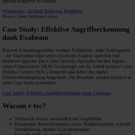
geplant reagieren zu können.
Whitepaper | Incident Response Readiness
News
Cyber Defense Center
Case Study: Effektive Angriffserkennung
dank Exabeam
Kürzere Erkennungszeiten, weniger Fehlalarme, hohe Zeitersparnis
– die Ergebnisse einer neuen Exabeam-Analyse sprechen eine
deutliche Sprache: Der Cyber-Security-Spezialist hat den Impact
seiner Cloud-native SIEM-Technologie auf die Arbeit unseres Cyber
Defense Centers (SOC) überprüft und dabei eine starke
Effektivitätssteigerung festgestellt. Die Resultate wurden kürzlich in
einer Case Study präsentiert.
Case Study: Effektive Angriffserkennung dank Exabeam
Warum r-tec?
Technisch voraus, menschlich auf Augenhöhe
Passgenaue Servicelösungen, kurze Reaktionszeiten, schnelle
Terminierung, direkter Expertenkontakt
Schnelle Hilfe im Angriffsfall