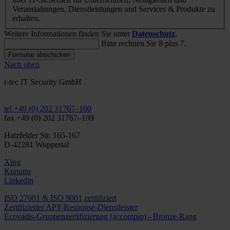
Veranstaltungen, Dienstleistungen und Services & Produkte zu
erhalten.
Weitere Informationen finden Sie unter
Datenschutz
.
Bitte rechnen Sie 8 plus 7.
Formular abschicken
Nach oben
r-tec IT Security GmbH
info@r-tec.net
tel +49 (0) 202 31767–100
fax +49 (0) 202 31767–199
Hatzfelder Str. 165-167
D-42281 Wuppertal
Xing
Kununu
Linkedin
ISO 27001 & ISO 9001 zertifiziert
Zertifizierter APT-Response-Dienstleister
Ecovadis-Gruppenzertifizierung (accompio) - Bronze-Rang