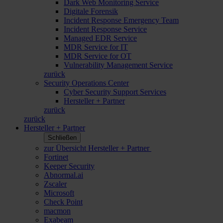
Dark Web Monitoring Service
Digitale Forensik
Incident Response Emergency Team
Incident Response Service
Managed EDR Service
MDR Service for IT
MDR Service for OT
Vulnerability Management Service
zurück
Security Operations Center
Cyber Security Support Services
Hersteller + Partner
zurück
zurück
Hersteller + Partner
Schließen
zur Übersicht Hersteller + Partner
Fortinet
Keeper Security
Abnormal.ai
Zscaler
Microsoft
Check Point
macmon
Exabeam