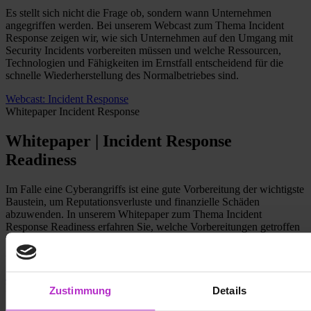
Es stellt sich nicht die Frage ob, sondern wann Unternehmen
angegriffen werden. Bei unserem Webcast zum Thema Incident
Response zeigen wir, wie sich Unternehmen auf den Umgang mit
Security Incidents vorbereiten müssen und welche Ressourcen,
Technologien und Fähigkeiten im Ernstfall entscheidend für die
schnelle Wiederherstellung des Normalbetriebes sind.
Webcast: Incident Response
Whitepaper
Incident Response
Whitepaper | Incident Response
Readiness
Im Falle eine Cyberangriffs ist eine gute Vorbereitung der wichtigste
Baustein, um Reputationsverluste und finanzielle Schäden
abzuwenden. In unserem Whitepaper zum Thema Incident
Response Readiness erfahren Sie, welche Vorbereitungen getroffen
werden müssen, um im Falle eines Security Incidents schnell und
geplant reagieren zu können.
Whitepaper | Incident Response Readiness
Events
Security Operations Center
Zustimmung
Details