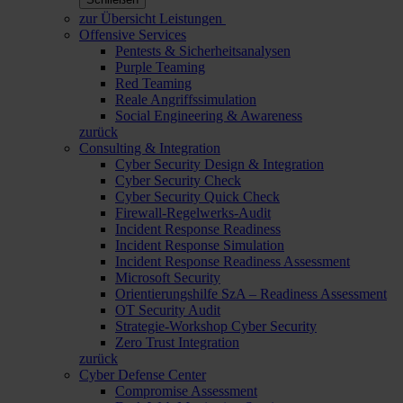
zur Übersicht Leistungen
Offensive Services
Pentests & Sicherheitsanalysen
Purple Teaming
Red Teaming
Reale Angriffssimulation
Social Engineering & Awareness
zurück
Consulting & Integration
Cyber Security Design & Integration
Cyber Security Check
Cyber Security Quick Check
Firewall-Regelwerks-Audit
Incident Response Readiness
Incident Response Simulation
Incident Response Readiness Assessment
Microsoft Security
Orientierungshilfe SzA – Readiness Assessment
OT Security Audit
Strategie-Workshop Cyber Security
Zero Trust Integration
zurück
Cyber Defense Center
Compromise Assessment