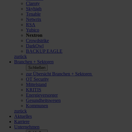
Claroty
Skyhigh
Tenable
Netwrix
RSA
Yubico
Nextron
Crowdstrike
DarkOwl
BACKUP EAGLE
zurück
Branchen + Sektoren
Schließen
zur Übersicht Branchen + Sektoren
OT Security
Mittelstand
KRITIS
Energieversorger
Gesundheitswesen
Kommunen
zurück
Aktuelles
Karriere
Unternehmen