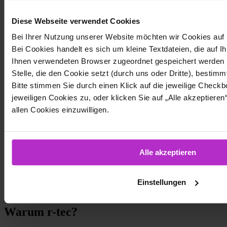
Webcast | Managed SOC
Diese Webseite verwendet Cookies
Für Cyberkriminelle stellen klassische Security-Komponenten keine
unüberwindbaren Hürden dar. Mit immer
neuen
Methoden
Bei Ihrer Nutzung unserer Website möchten wir Cookies auf
verschaffen sie sich Zugang zu Netzwerken – oftmals unbemerkt.
Bei Cookies handelt es sich um kleine Textdateien, die auf I
Um Attacken rechtzeitig identifizieren und bekämpfen zu können,
Ihnen verwendeten Browser zugeordnet gespeichert werden 
benötigen Unternehmen mehrstufige Angriffserkennungssysteme.
Stelle, die den Cookie setzt (durch uns oder Dritte), bestimm
Webcast | Managed SOC
Bitte stimmen Sie durch einen Klick auf die jeweilige Chec
Whitepaper
Angriffserkennung
jeweiligen Cookies zu, oder klicken Sie auf „Alle akzeptiere
Whitepaper | Angriffserkennung für
allen Cookies einzuwilligen.
KRITIS-Betreiber
Whitepaper zur SzA-Implementierung: Wie KRITIS-Betreiber der
Alle akzeptieren
BSI-Orientierungshilfe begegnen könnenWhitepaper zur SzA-
Implementierung: Wie KRITIS-Betreiber der BSI-Orientierungshilfe
begegnen können.
Einstellungen
Whitepaper | Angriffserkennung für KRITIS-Betreiber
Warum r-tec?