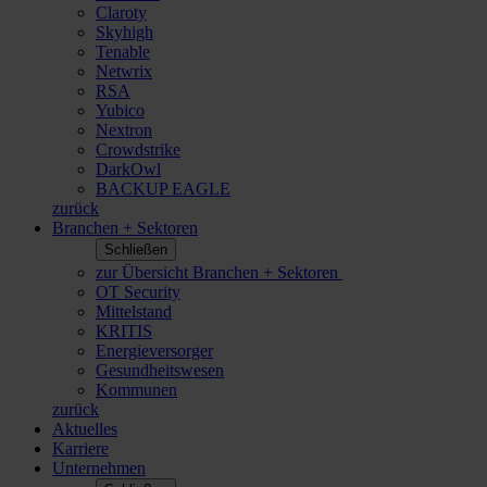
Claroty
Skyhigh
Tenable
Netwrix
RSA
Yubico
Nextron
Crowdstrike
DarkOwl
BACKUP EAGLE
zurück
Branchen + Sektoren
Schließen
zur Übersicht Branchen + Sektoren
OT Security
Mittelstand
KRITIS
Energieversorger
Gesundheitswesen
Kommunen
zurück
Aktuelles
Karriere
Unternehmen