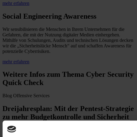
mehr erfahren
Social Engineering Awareness
Wir sensibilisieren die Menschen in Ihrem Unternehmen für die
Gefahren, die mit der Nutzung digitaler Medien einhergehen.
Mithilfe von Schulungen, Audits und technischen Lösungen decken
wir die „Sicherheitslücke Mensch“ auf und schaffen Awareness für
potenzielle Cyberrisiken.
mehr erfahren
Weitere Infos zum Thema Cyber Security
Quick Check
Blog
Offensive Services
Dreijahresplan: Mit der Pentest-Strategie
zu mehr Budgetkontrolle und Sicherheit
Ohne eine langfristige Pentest-Planung werden manche Pentest-
Varianten und damit wichtige Angriffsvektoren nicht berücksichtigt.