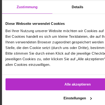
Unternehmen benötigen daher eine langfristige Pentest-Strategie! Im
Zustimmung
Details
Beitrag und in unserem Info-Dokument zeigen wir auf, wie eine
solche Strategie aufgebaut sein kann.
Dreijahresplan: Mit der Pentest-Strategie zu mehr Budgetkontrolle
Diese Webseite verwendet Cookies
und Sicherheit
Events
Cyber Defense Center
Bei Ihrer Nutzung unserer Website möchten wir Cookies auf
Bei Cookies handelt es sich um kleine Textdateien, die auf I
Webcast | Incident Response
Ihnen verwendeten Browser zugeordnet gespeichert werden 
Es stellt sich nicht die Frage ob, sondern wann Unternehmen
Stelle, die den Cookie setzt (durch uns oder Dritte), bestimm
angegriffen werden. Sind Sie vorbereitet? Wir zeigen, wie Sie Ihr
Bitte stimmen Sie durch einen Klick auf die jeweilige Chec
Unternehmen fit für den Ernstfall machen und eine moderne
jeweiligen Cookies zu, oder klicken Sie auf „Alle akzeptiere
Incident Response Organisation etablieren. Im Webcast erfahren Sie,
welche Ressourcen, Technologien und Fähigkeiten entscheidend für
allen Cookies einzuwilligen.
die schnelle Wiederherstellung des Normalbetriebes sind.
Webcast | Incident Response
News
Offensive Services
Alle akzeptieren
Schnelle und nachhaltige Unterstützung:
Mit Pentests Licht ins Dunkel bringen
Einstellungen