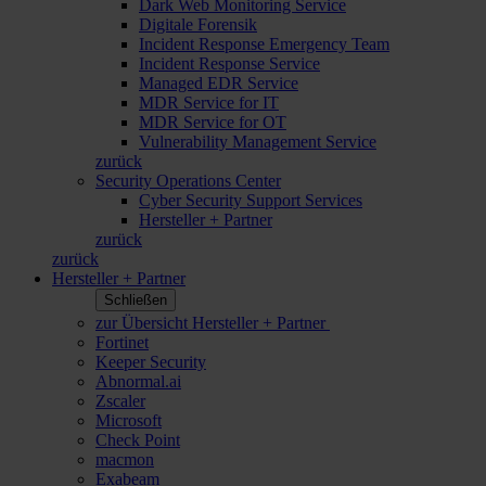
Dark Web Monitoring Service
Digitale Forensik
Incident Response Emergency Team
Incident Response Service
Managed EDR Service
MDR Service for IT
MDR Service for OT
Vulnerability Management Service
zurück
Security Operations Center
Cyber Security Support Services
Hersteller + Partner
zurück
zurück
Hersteller + Partner
Schließen
zur Übersicht Hersteller + Partner
Fortinet
Keeper Security
Abnormal.ai
Zscaler
Microsoft
Check Point
macmon
Exabeam