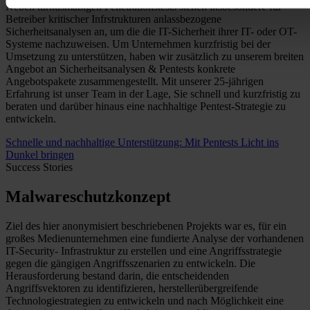
Neben turnusmäßigen Penetrationstests stehen insbesondere für
Betreiber kritischer Infrstrukturen anlassbezogene
Sicherheitsanalysen an, um die die IT-Sicherheit ihrer IT- oder OT-
Systeme nachzuweisen. Um Unternehmen kurzfristig bei der
Umsetzung zu unterstützen, haben wir zusätzlich zu unserem breiten
Angebot an Sicherheitsanalysen & Pentests konkrete
Angebotspakete zusammengestellt. Mit unserer 25-jährigen
Erfahrung ist unser Team in der Lage, Sie schnell und kurzfristig zu
beraten und darüber hinaus eine nachhaltige Pentest-Strategie zu
entwickeln.
Schnelle und nachhaltige Unterstützung: Mit Pentests Licht ins
Dunkel bringen
Success Stories
Malwareschutzkonzept
Ziel des hier anonymisiert beschriebenen Projekts war es, für ein
großes Medienunternehmen eine fundierte Analyse der vorhandenen
IT-Security- Infrastruktur zu erstellen und eine Angriffsstrategie
gegen die gängigen Angriffsszenarien zu entwickeln. Die
Herausforderung bestand darin, die entscheidenden
Angriffsvektoren zu identifizieren, herstellerübergreifende
Technologiestrategien zu entwickeln und nach Möglichkeit eine