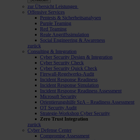
zur Übersicht Leistungen
Offensive Services
Pentests & Sicherheitsanalysen
Purple Teaming
Red Teaming
Reale Angriffssimulation
Social Engineering & Awareness
zurück
Consulting & Integration
Cyber Security Design & Integration
Cyber Security Check
Cyber Security Quick Check
Firewall-Regelwerks-Audit
Incident Response Readiness
Incident Response Simulation
Incident Response Readiness Assessment
Microsoft Security
Orientierungshilfe SzA – Readiness Assessment
OT Security Audit
Strategie-Workshop Cyber Security
Zero Trust Integration
zurück
Cyber Defense Center
Compromise Assessment