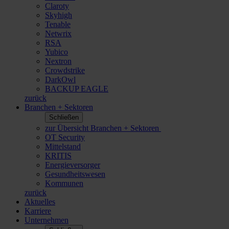
Claroty
Skyhigh
Tenable
Netwrix
RSA
Yubico
Nextron
Crowdstrike
DarkOwl
BACKUP EAGLE
zurück
Branchen + Sektoren
Schließen
zur Übersicht Branchen + Sektoren
OT Security
Mittelstand
KRITIS
Energieversorger
Gesundheitswesen
Kommunen
zurück
Aktuelles
Karriere
Unternehmen