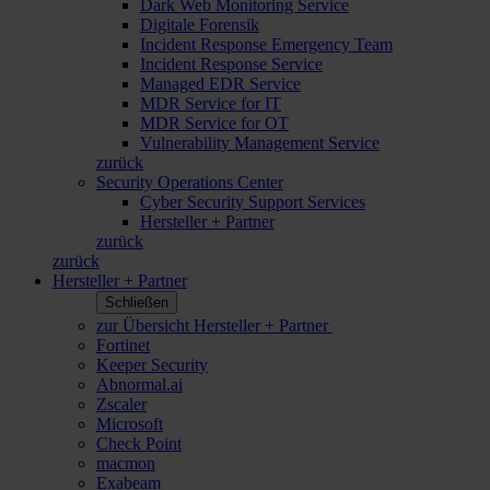
Dark Web Monitoring Service
Digitale Forensik
Incident Response Emergency Team
Incident Response Service
Managed EDR Service
MDR Service for IT
MDR Service for OT
Vulnerability Management Service
zurück
Security Operations Center
Cyber Security Support Services
Hersteller + Partner
zurück
zurück
Hersteller + Partner
Schließen
zur Übersicht Hersteller + Partner
Fortinet
Keeper Security
Abnormal.ai
Zscaler
Microsoft
Check Point
macmon
Exabeam