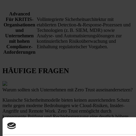
Advanced
Für KRITIS-
Vollintegrierte Sicherheitsarchitektur mit
Organisationen
etablierten Detection-&-Response-Prozessen und
und
Technologien (z. B. SIEM, MDR) sowie
Unternehmen
Analyse- und Automatisierungslösungen zur
mit hohen
kontinuierlichen Risikoüberwachung und
Compliance-
Einhaltung regulatorischer Vorgaben.
Anforderungen
HÄUFIGE FRAGEN
Warum sollten sich Unternehmen mit Zero Trust auseinandersetzen?
Klassische Sicherheitsmodelle bieten keinen ausreichenden Schutz
mehr gegen moderne Bedrohungen wie Cloud-Risiken, Insider-
Angriffe und Remote Work.
Zero Trust ermöglicht durch
konsequente Prüfung und Rechtebegrenzung eine deutlich höhere
S
icherheitswirksamkeit.
Unternehmen schaffen damit die Grundlage
für Resilienz, regulatorische Konformität und nachhaltigen
Geschäftsbetrieb.