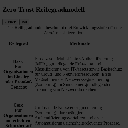
Zero Trust Reifegradmodell
Zurück
Vor
Das Reifegradmodell beschreibt drei Entwicklungsstufen für die
Zero-Trust-Integration.
Reifegrad
Merkmale
Einsatz von Multi-Faktor-Authentifizierung
Basic
(MFA), grundlegende Erfassung und
Für
Klassifizierung von IT-Assets sowie Basisschutz
Organisationen
für Cloud- und Netzwerkressourcen. Erste
im Einstieg
Maßnahmen der Netzwerksegmentierung
oder Proof-of-
(Zonierung) im Sinne einer grundlegenden
Concept
Trennung von Netzwerkbereichen.
Core
Umfassende Netzwerksegmentierung
Für
(Zonierung), durchgängige
Organisationen
Authentifizierungsverfahren und erste
mit erhöhtem
Automatisierung sicherheitsrelevanter Prozesse.
Schutzbedarf