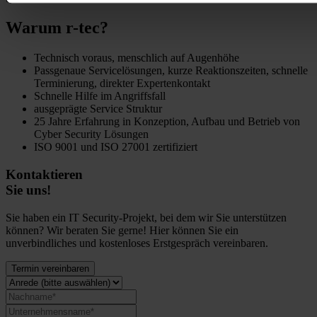
Warum r-tec?
Technisch voraus, menschlich auf Augenhöhe
Passgenaue Servicelösungen, kurze Reaktionszeiten, schnelle
Terminierung, direkter Expertenkontakt
Schnelle Hilfe im Angriffsfall
ausgeprägte Service Struktur
25 Jahre Erfahrung in Konzeption, Aufbau und Betrieb von
Cyber Security Lösungen
ISO 9001 und ISO 27001 zertifiziert
Kontaktieren
Sie uns!
Sie haben ein IT Security-Projekt, bei dem wir Sie unterstützen
können? Wir beraten Sie gerne! Hier können Sie ein
unverbindliches und kostenloses Erstgespräch vereinbaren.
Termin vereinbaren