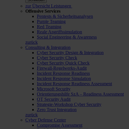
zur Übersicht Leistungen
Offensive Services
Pentests & Sicherheitsanalysen
Purple Teaming
Red Teaming
Reale Angriffssimulation
Social Engineering & Awareness
zurück
Consulting & Integration
Cyber Security Design & Integration
Cyber Security Check
Cyber Security Quick Check
Firewall-Regelwerks-Audit
Incident Response Readiness
Incident Response Simulation
Incident Response Readiness Assessment
Microsoft Security
Orientierungshilfe SzA – Readiness Assessment
OT Security Audit
Strategie-Workshop Cyber Security
Zero Trust Integration
zurück
Cyber Defense Center
Compromise Assessment