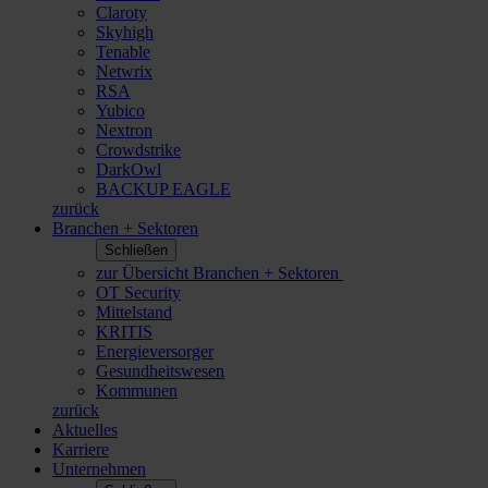
Claroty
Skyhigh
Tenable
Netwrix
RSA
Yubico
Nextron
Crowdstrike
DarkOwl
BACKUP EAGLE
zurück
Branchen + Sektoren
Schließen
zur Übersicht Branchen + Sektoren
OT Security
Mittelstand
KRITIS
Energieversorger
Gesundheitswesen
Kommunen
zurück
Aktuelles
Karriere
Unternehmen