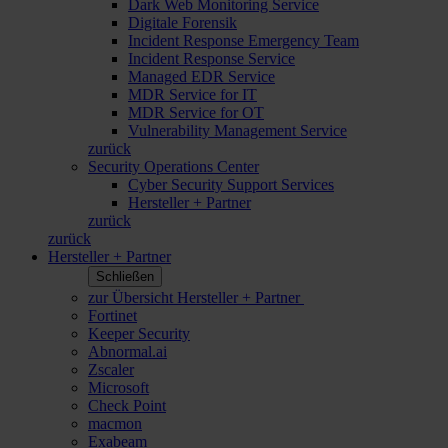
Dark Web Monitoring Service
Digitale Forensik
Incident Response Emergency Team
Incident Response Service
Managed EDR Service
MDR Service for IT
MDR Service for OT
Vulnerability Management Service
zurück
Security Operations Center
Cyber Security Support Services
Hersteller + Partner
zurück
zurück
Hersteller + Partner
Schließen
zur Übersicht Hersteller + Partner
Fortinet
Keeper Security
Abnormal.ai
Zscaler
Microsoft
Check Point
macmon
Exabeam