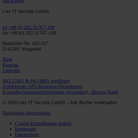
Nach oben
r-tec IT Security GmbH
info@r-tec.net
tel +49 (0) 202 31767–100
fax +49 (0) 202 31767–199
Hatzfelder Str. 165-167
D-42281 Wuppertal
Xing
Kununu
Linkedin
ISO 27001 & ISO 9001 zertifiziert
Zertifizierter APT-Response-Dienstleister
Ecovadis-Gruppenzertifizierung (accompio) - Bronze-Rang
© 2026 r-tec IT Security GmbH – Alle Rechte vorbehalten
Navigation überspringen
Cookie-Einstellungen ändern
Impressum
Datenschutz