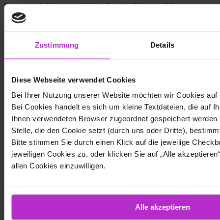
In unserem Whitepaper erfahren Sie, wie Sie eine effektive
Angriffserkennung umsetzen können und welche technischen
Komponenten dafür benötigt werden. Durch das Zusammenspiel
verschiedener Präventionsmethoden gelingt es, Angriffe auf Basis
von geeigneten Merkmalen und Parametern im laufenden Betrieb zu
Zustimmung
Details
erkennen und zu bewältigen.
Whitepaper | Angriffserkennung
Blog
Cyber Defense Center
Diese Webseite verwendet Cookies
Hacker rechtzeitig stoppen: Moderne
Bei Ihrer Nutzung unserer Website möchten wir Cookies auf
Bei Cookies handelt es sich um kleine Textdateien, die auf I
Angriffserkennung
Ihnen verwendeten Browser zugeordnet gespeichert werden 
Stelle, die den Cookie setzt (durch uns oder Dritte), bestimm
In den meisten Unternehmen sucht man eine moderne
Angriffserkennung noch immer vergebens. Viele von ihnen wiegen
Bitte stimmen Sie durch einen Klick auf die jeweilige Chec
sich in falscher Sicherheit: Sie glauben, dass klassische
jeweiligen Cookies zu, oder klicken Sie auf „Alle akzeptiere
Sicherheitskomponenten oder SIEM-Systeme ausreichen, um
allen Cookies einzuwilligen.
Cyberkriminelle vom Eintritt in das Netzwerk abzuhalten. Hierbei
handelt es sich jedoch um einen gefährlichen Trugschluss.
Unternehmen benötigen dringend eine moderne Angriffserkennung.
Hacker rechtzeitig stoppen: Moderne Angriffserkennung
Alle akzeptieren
Blog
Cyber Defense Center