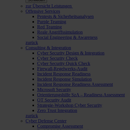
zur Übersicht Leistungen
Offensive Services
Pentests & Sicherheitsanalysen
Purple Teaming
Red Teaming
Reale Angriffssimulation
Social Engineering & Awareness
zurück
Consulting & Integration
Cyber Security Design & Integration
Cyber Security Check
Cyber Security Quick Check
Firewall-Regelwerks-Audit
Incident Response Readiness
Incident Response Simulation
Incident Response Readiness Assessment
Microsoft Security
Orientierungshilfe SzA – Readiness Assessment
OT Security Audit
Strategie-Workshop Cyber Security
Zero Trust Integration
zurück
Cyber Defense Center
Compromise Assessment