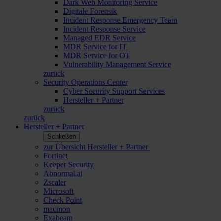
Dark Web Monitoring Service
Digitale Forensik
Incident Response Emergency Team
Incident Response Service
Managed EDR Service
MDR Service for IT
MDR Service for OT
Vulnerability Management Service
zurück
Security Operations Center
Cyber Security Support Services
Hersteller + Partner
zurück
zurück
Hersteller + Partner
Schließen
zur Übersicht Hersteller + Partner
Fortinet
Keeper Security
Abnormal.ai
Zscaler
Microsoft
Check Point
macmon
Exabeam