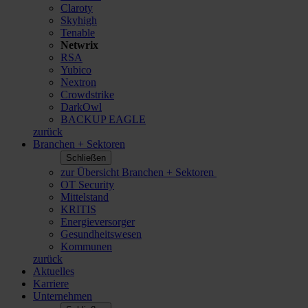
Claroty
Skyhigh
Tenable
Netwrix
RSA
Yubico
Nextron
Crowdstrike
DarkOwl
BACKUP EAGLE
zurück
Branchen + Sektoren
Schließen
zur Übersicht Branchen + Sektoren
OT Security
Mittelstand
KRITIS
Energieversorger
Gesundheitswesen
Kommunen
zurück
Aktuelles
Karriere
Unternehmen