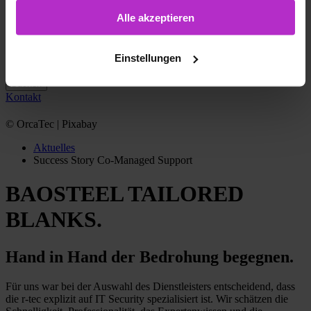
Setzen von allen Cookies einzuwilligen.
Zeit.
Alle akzeptieren
weiterlesen
Einstellungen
Suchbegriffe
Suchen
Kontakt
© OrcaTec | Pixabay
Aktuelles
Success Story Co-Managed Support
BAOSTEEL TAILORED
BLANKS.
Hand in Hand der Bedrohung begegnen.
Für uns war bei der Auswahl des Dienstleisters entscheidend, dass
die r-tec explizit auf IT Security spezialisiert ist. Wir schätzen die