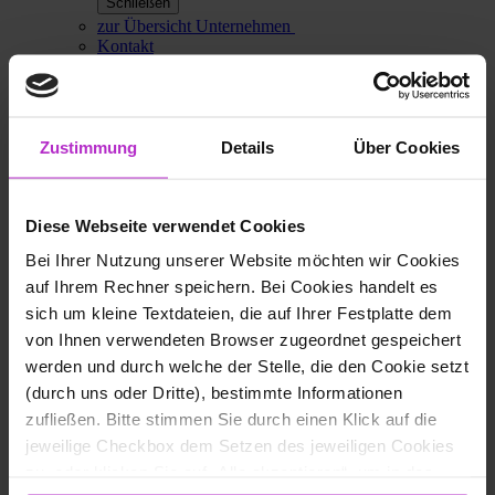
Schließen
zur Übersicht Unternehmen
Kontakt
zurück
Emergency Hotline
Ihre Nummer für alle Fälle:
+ 49 202 31767-112
Zustimmung
Details
Über Cookies
Wenn Sie einen Sicherheits-Vorfall bemerken, zögern Sie
nicht. Kontaktieren Sie unsere Spezialisten, um umgehend
Hilfe zu erhalten.
Diese Webseite verwendet Cookies
INCIDENT RESPONSE SERVICE
Bei Ihrer Nutzung unserer Website möchten wir Cookies
auf Ihrem Rechner speichern. Bei Cookies handelt es
Garantierte Reaktionszeiten.
sich um kleine Textdateien, die auf Ihrer Festplatte dem
Umfassende Vorbereitung.
von Ihnen verwendeten Browser zugeordnet gespeichert
werden und durch welche der Stelle, die den Cookie setzt
Mit unserem Incident Response Service stellen wir sicher,
dass Ihrem Unternehmen im Ernstfall die richtigen
(durch uns oder Dritte), bestimmte Informationen
Ressourcen und Kompetenzen zur Verfügung stehen. Sie
zufließen. Bitte stimmen Sie durch einen Klick auf die
zahlen eine feste monatliche Pauschale und wir bieten Ihnen
jeweilige Checkbox dem Setzen des jeweiligen Cookies
dafür einen Bereitschaftsdienst mit garantierten Annahme-
und Reaktionszeiten. Durch einen im Vorfeld von uns
zu, oder klicken Sie auf „Alle akzeptieren“, um in das
erarbeiteten Maßnahmenplan sparen Sie im Ernstfall wertvolle