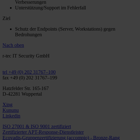
Verbesserungen
Unterstützung/Support im Fehlerfall
Ziel
Schutz der Endpoints (Server, Workstations) gegen
Bedrohungen
Nach oben
r-tec IT Security GmbH
info@r-tec.net
tel +49 (0) 202 31767–100
fax +49 (0) 202 31767–199
Hatzfelder Str. 165-167
D-42281 Wuppertal
Xing
Kununu
Linkedin
ISO 27001 & ISO 9001 zertifiziert
Zertifizierter APT-Response-Dienstleister
Ecovadis-Gruppenzertifizierung (accompio) - Bronze-Rang