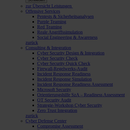
zur Übersicht Leistungen
Offensive Services
Pentests & Sicherheitsanalysen
Purple Teaming
Red Teaming
Reale Angriffssimulation
Social Engineering & Awareness
zurück
Consulting & Integration
Cyber Security Design & Integration
Cyber Security Check
Cyber Security Quick Check
Firewall-Regelwerks-Audit
Incident Response Readiness
Incident Response Simulation
Incident Response Readiness Assessment
Microsoft Security
Orientierungshilfe SzA – Readiness Assessment
OT Security Audit
Strategie-Workshop Cyber Security
Zero Trust Integration
zurück
Cyber Defense Center
Compromise Assessment