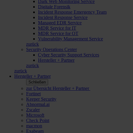
Dark Web Monitoring Service
Digitale Forensik
Incident Response Emergency Team
Incident Response Service
Managed EDR Service
MDR Service for IT
MDR Service for OT
Vulnerability Management Service
zurück
Security Operations Center
Cyber Security Support Services
Hersteller + Partner
zurück
zurück
Hersteller + Partner
Schließen
zur Übersicht Hersteller + Partner
Fortinet
Keeper Security
Abnormal.ai
Zscaler
Microsoft
Check Point
macmon
Exabeam