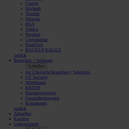
Claroty
Skyhigh
Tenable
Netwrix
RSA
Yubico
Nextron
Crowdstrike
DarkOwl
BACKUP EAGLE
zurück
Branchen + Sektoren
Schließen
zur Übersicht Branchen + Sektoren
OT Security
Mittelstand
KRITIS
Energieversorger
Gesundheitswesen
Kommunen
zurück
Aktuelles
Karriere
Unternehmen