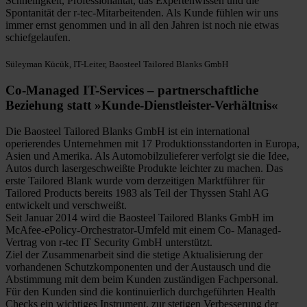
Schnelligkeit, Professionalität, das Expertenwissen und die
Spontanität der r-tec-Mitarbeitenden. Als Kunde fühlen wir uns
immer ernst genommen und in all den Jahren ist noch nie etwas
schiefgelaufen.
Süleyman Kücük, IT-Leiter, Baosteel Tailored Blanks GmbH
Co-Managed IT-Services – partnerschaftliche
Beziehung statt »Kunde-Dienstleister-Verhältnis«
Die Baosteel Tailored Blanks GmbH ist ein international
operierendes Unternehmen mit 17 Produktionsstandorten in Europa,
Asien und Amerika. Als Automobilzulieferer verfolgt sie die Idee,
Autos durch lasergeschweißte Produkte leichter zu machen. Das
erste Tailored Blank wurde vom derzeitigen Marktführer für
Tailored Products bereits 1983 als Teil der Thyssen Stahl AG
entwickelt und verschweißt.
Seit Januar 2014 wird die Baosteel Tailored Blanks GmbH im
McAfee-ePolicy-Orchestrator-Umfeld mit einem Co- Managed-
Vertrag von r-tec IT Security GmbH unterstützt.
Ziel der Zusammenarbeit sind die stetige Aktualisierung der
vorhandenen Schutzkomponenten und der Austausch und die
Abstimmung mit dem beim Kunden zuständigen Fachpersonal.
Für den Kunden sind die kontinuierlich durchgeführten Health
Checks ein wichtiges Instrument, zur stetigen Verbesserung der