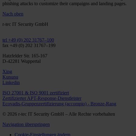
phishing attacks to customize their campaigns and landing pages.
Nach oben
r-tec IT Security GmbH
info@r-tec.net
tel +49 (0) 202 31767–100
fax +49 (0) 202 31767–199
Hatzfelder Str. 165-167
D-42281 Wuppertal
Xing
Kununu
Linkedin
ISO 27001 & ISO 9001 zertifiziert
Zertifizierter APT-Response-Dienstleister
Ecovadis-Gruppenzertifizierung (accompio) - Bronze-Rang
© 2026 r-tec IT Security GmbH – Alle Rechte vorbehalten
Navigation überspringen
Cookie-Einstellungen ändern