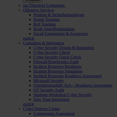
zur Übersicht Leistungen
Offensive Services
Pentests & Sicherheitsanalysen
Purple Teaming
Red Teaming
Reale Angriffssimulation
Social Engineering & Awareness
zurück
Consulting & Integration
Cyber Security Design & Integration
Cyber Security Check
Cyber Security Quick Check
Firewall-Regelwerks-Audit
Incident Response Readiness
Incident Response Simulation
Incident Response Readiness Assessment
Microsoft Security
Orientierungshilfe SzA – Readiness Assessment
OT Security Audit
Strategie-Workshop Cyber Security
Zero Trust Integration
zurück
Cyber Defense Center
Compromise Assessment