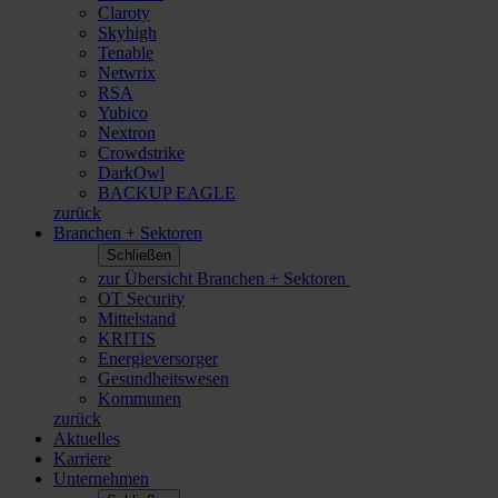
Claroty
Skyhigh
Tenable
Netwrix
RSA
Yubico
Nextron
Crowdstrike
DarkOwl
BACKUP EAGLE
zurück
Branchen + Sektoren
Schließen
zur Übersicht Branchen + Sektoren
OT Security
Mittelstand
KRITIS
Energieversorger
Gesundheitswesen
Kommunen
zurück
Aktuelles
Karriere
Unternehmen