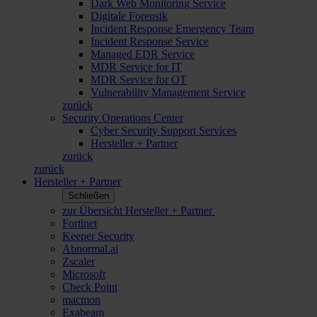
Dark Web Monitoring Service
Digitale Forensik
Incident Response Emergency Team
Incident Response Service
Managed EDR Service
MDR Service for IT
MDR Service for OT
Vulnerability Management Service
zurück
Security Operations Center
Cyber Security Support Services
Hersteller + Partner
zurück
zurück
Hersteller + Partner
Schließen
zur Übersicht Hersteller + Partner
Fortinet
Keeper Security
Abnormal.ai
Zscaler
Microsoft
Check Point
macmon
Exabeam